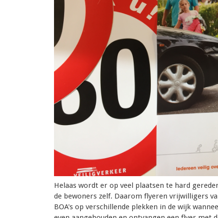
Helaas wordt er op veel plaatsen te hard gereden.
de bewoners zelf. Daarom flyeren vrijwilligers 
BOA's op verschillende plekken in de wijk wanne
even aangehouden en ontvangen een flyer met d