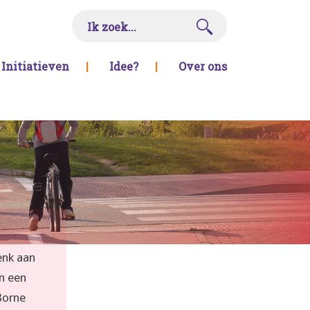
Initiatieven
|
Idee?
|
Over ons
enk aan
n een
Borne