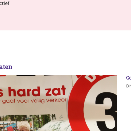
tief.
aten
C
Di