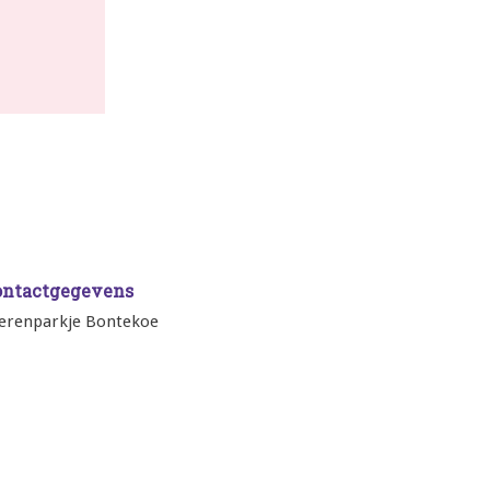
ontactgegevens
erenparkje Bontekoe