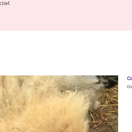
tief.
C
Di