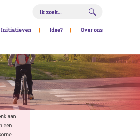
Initiatieven
|
Idee?
|
Over ons
enk aan
n een
Borne