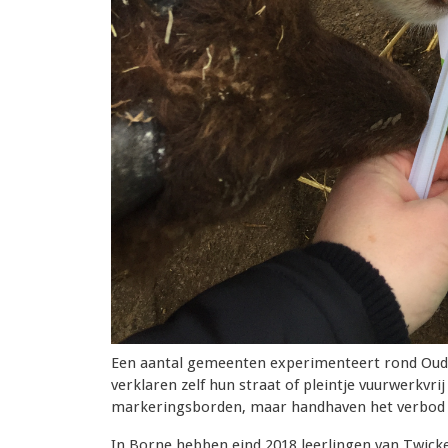
Een aantal gemeenten experimenteert rond Oud e
verklaren zelf hun straat of pleintje vuurwerkvri
markeringsborden, maar handhaven het verbod z
In Borne hebben eind 2018 leerlingen van Twickel