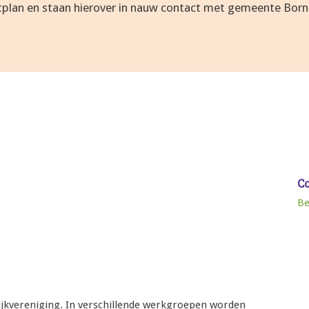
plan en staan hierover in nauw contact met gemeente Born
C
Be
wijkvereniging. In verschillende werkgroepen worden